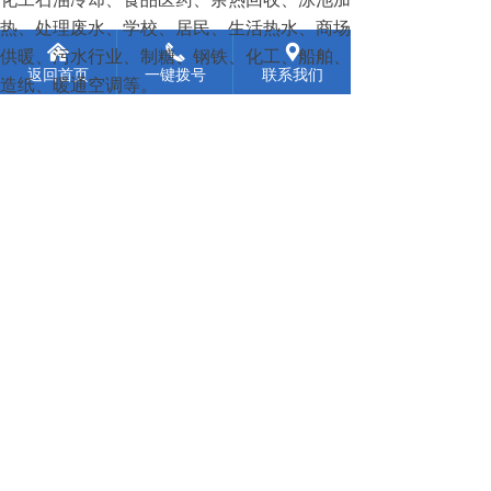
热、处理废水、学校、居民、生活热水、商场
낀
끅
끇
供暖、污水行业、制糖、钢铁、化工、船舶、
返回首页
一键拨号
联系我们
造纸、暖通空调等。
由于板式换热器作用以及应用范围太过于广
泛，小编将板式换热器应用领域案例来分享给
大家，里面有着板换在各个行业中的详细应
用、工艺要求等，可以帮助到大家进行参考，
今天的文章就分享到这里啦！
前一个：
无
ꄴ
后一个：
无
ꄲ
服务热线
18660398911