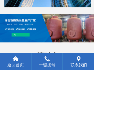
新闻中心
낀
끅
끇
每一个客户的认可，都是我们更努力的动力！
返回首页
一键拨号
联系我们
板式换热机组使用时发生串液的原因与解决方法
板式换热机组是由一系列具有
一定波纹形状的板片叠装而
成，是民用和工业主要的换热
2024-06-03
244
넶
设备。在设备运行过程中，很
多热交换器都出现过串液、泄
板式换热机组出现冷热不均要怎么办？
露的现象。那么导致串液的原
板式换热机组具有传热系数
因是什么？又该如何解决呢？
高、压降小、结构紧凑、质量
下面就由小编来为大家介绍一
轻、占用空间小、面积和流程
2024-06-03
291
下吧。
넶